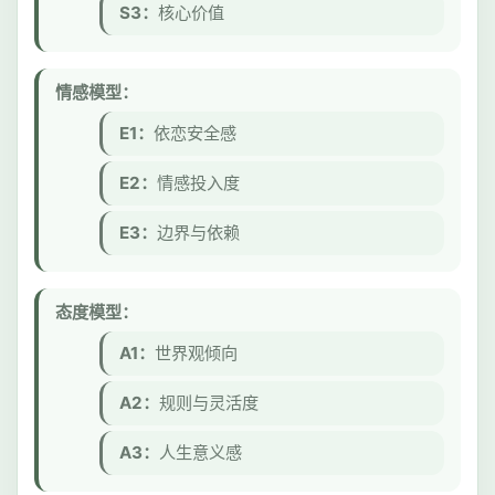
S3：
核心价值
情感模型：
E1：
依恋安全感
E2：
情感投入度
E3：
边界与依赖
态度模型：
A1：
世界观倾向
A2：
规则与灵活度
A3：
人生意义感