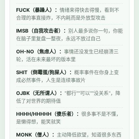
FUCK（暴躁人）：
情绪来得快去得慢，看到不
合理的事直接炸，不内耗而是外放型攻击
IMSB（自我攻击者）：
别人最多说你一句，你能
在脑子里复盘一整夜，永远不放过自己
OH-NO（焦虑人）：
事情还没发生已经崩溃三
轮，活在未来最坏的版本里
SHIT（倒霉蛋/狗屎人）：
概率事件在你身上变
成必然事件，人生是连续事故片
OJBK（无所谓人）：
"都行""可以""没关系"，降
低了对世界的期待值
HHHH/HHHHH（傻乐者）：
很多事不是不懂，
是懒得想，能笑就笑
MONK（僧人）：
主动降低欲望，知道很多东西