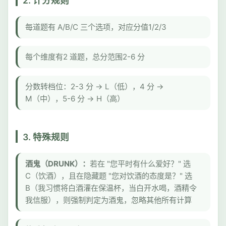
2. 计分规则
每道题有 A/B/C 三个选项，对应分值1/2/3
每个维度有2 道题，总分范围2-6 分
分数转档位：2-3 分 → L（低），4 分 →
M（中），5-6 分 → H（高）
3. 特殊规则
酒鬼（DRUNK）：
若在 "您平时有什么爱好？" 选
C（饮酒），且在隐藏题 "您对饮酒的态度是？" 选
B（我习惯将白酒灌在保温杯，当白开水喝，酒精令
我信服），则强制判定为酒鬼，忽略其他所有计算